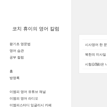
코치 휴이의 영어 칼럼
왕기초 영문법
시사영어 한 문장
영어 습관
북한의 미사일 도발
공부 컬럼
시험(試驗)은 
홈
방명록
이엠피 영어 유튜브 채널
이엠피 영어 라디오
이엠피스터디 잉글리시 카페