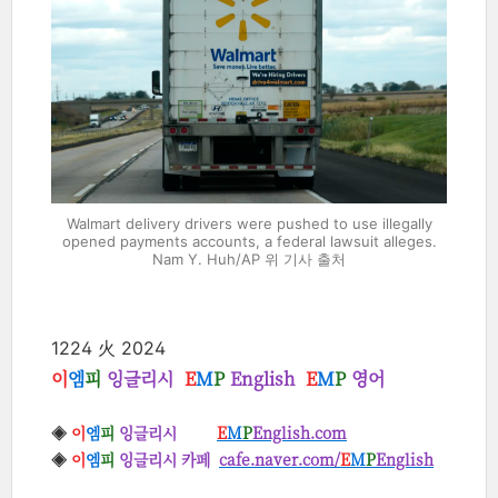
Walmart delivery drivers were pushed to use illegally
opened payments accounts, a federal lawsuit alleges.
Nam Y. Huh/AP 위 기사 출처
1224 火 2024
이
엠
피
잉글리시
E
M
P
English
E
M
P
영어
◈
이
엠
피
잉글리시
E
M
P
English.com
◈
이
엠
피
잉글리시 카페
cafe.naver.com/
E
M
P
English