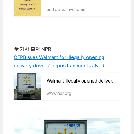
audioclip.naver.com
◈ 기사 출처 NPR
CFPB sues Walmart for illegally opening
delivery drivers' deposit accounts : NPR
Walmart illegally opened delivery drivers' deposit accounts, U.S. says
www.npr.org